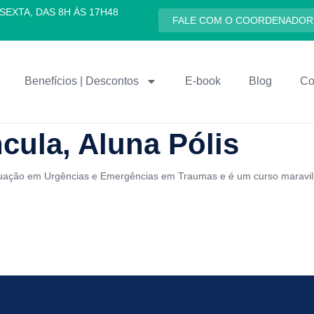
SEXTA, DAS 8H ÀS 17H48
FALE COM O COORDENADOR
Benefícios | Descontos
E-book
Blog
Co
cula, Aluna Pólis
duação em Urgências e Emergências em Traumas e é um curso maravil