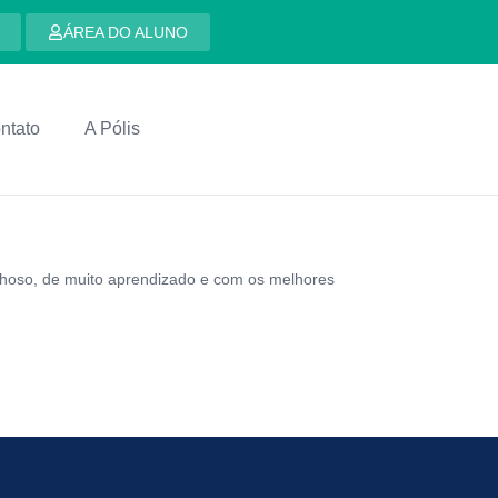
ÁREA DO ALUNO
ntato
A Pólis
hoso, de muito aprendizado e com os melhores