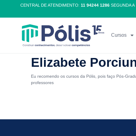
CENTRAL DE ATENDIMENTO:
11 94244 1286
SEGUNDA A 
Cursos
Elizabete Porciun
Eu recomendo os cursos da Pólis, pois faço Pós-Gra
professores