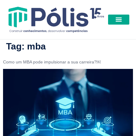
Benefícios | Descont
Tag:
mba
Como um MBA pode impulsionar a sua carreira?￼